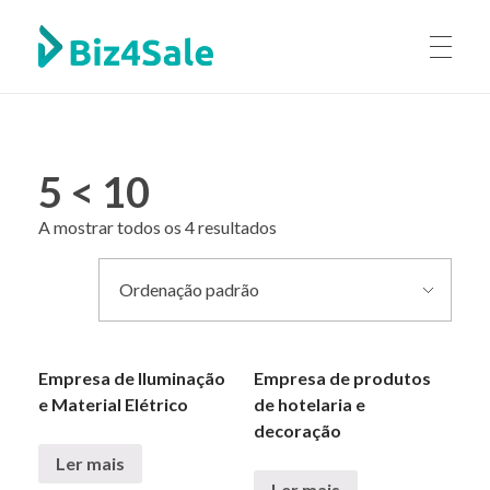
Biz4sale
O seu parceiro de negócio
VENDER NEGÓCIO
5 < 10
ENCONTRAR NEGÓCIO
A mostrar todos os 4 resultados
COMPRAR NEGÓCIO
Empresa de Iluminação
Empresa de produtos
SOBRE
e Material Elétrico
de hotelaria e
decoração
Ler mais
Ler mais
FAQ’S